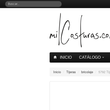
INICIO
CATÁLOGO
Inicio
/
Tijeras
/
bricolaje
/
5792 Tij