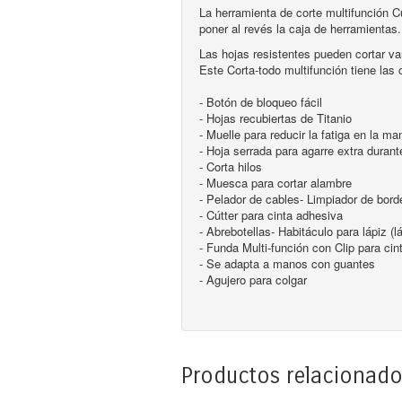
La herramienta de corte multifunción C
poner al revés la caja de herramientas.
Las hojas resistentes pueden cortar var
Este Corta-todo multifunción tiene las 
- Botón de bloqueo fácil
- Hojas recubiertas de Titanio
- Muelle para reducir la fatiga en la ma
- Hoja serrada para agarre extra durant
- Corta hilos
- Muesca para cortar alambre
- Pelador de cables- Limpiador de bord
- Cútter para cinta adhesiva
- Abrebotellas- Habitáculo para lápiz (lá
- Funda Multi-función con Clip para cin
- Se adapta a manos con guantes
- Agujero para colgar
Productos relacionad