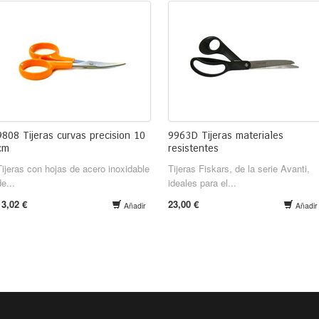
9808 Tijeras curvas precision 10
9963D Tijeras materiales
cm
resistentes
Tijeras con hojas de acero inoxidable
Tijeras Fiskars, de la serie Avanti,
de...
ideales para el...
13,02 €
23,00 €
Añadir
Añadir