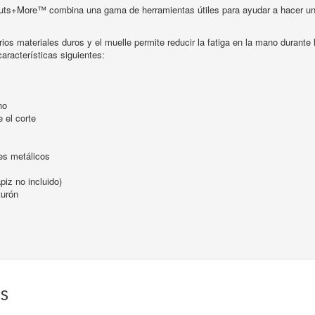
uts+More™ combina una gama de herramientas útiles para ayudar a hacer un tr
ios materiales duros y el muelle permite reducir la fatiga en la mano durante lo
características siguientes:
no
e el corte
es metálicos
piz no incluido)
turón
os