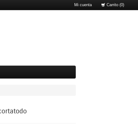
Mi cuenta
Carrito (0)
cortatodo