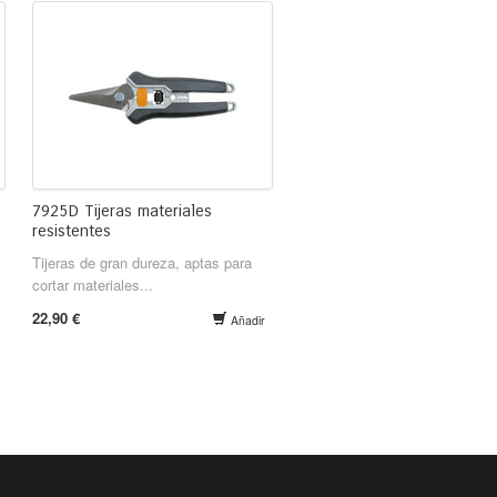
7925D Tijeras materiales
resistentes
Tijeras de gran dureza, aptas para
cortar materiales...
22,90 €
Añadir