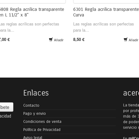
5808 Regla acrilica transparente
6301 Regla acrilica transparent
en L 11/2" x 8"
Curva
Las reglas acrílicas son perfectas
Las reglas acrílicas son perfectas
para la...
para la...
7,00 €
8,50 €
Añadir
Añadir
Enlaces
acer
La tiend
Contacto
íbete
por prof
Pago y envio
vacidad
más de 3
Condiciones de venta
de poder
servicio
Política de Privacidad
Aviso legal
En
milCo