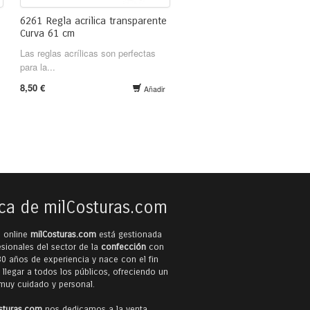
e
6261 Regla acrilica transparente
Curva 61 cm
Las reglas acrílicas son perfectas
para la...
8,50 €
Añadir
ca de milCosturas.com
a online
milCosturas.com
está gestionada
esionales del sector de la
confección
con
0 años de experiencia y nace con el fin
 llegar a todos los públicos, ofreciendo un
 muy cuidado y personal.
sturas.com
nos dedicamos a la venta