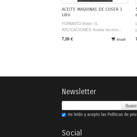
ACEITE MAQUINAS DE COSER 1
Litro
FORMATO Bidón 1L
APLICACIONES Aceite técnico...
7,26 €
Añadir
Newsletter
Suscr
He leído y acepto las
Políticas de pri
Social